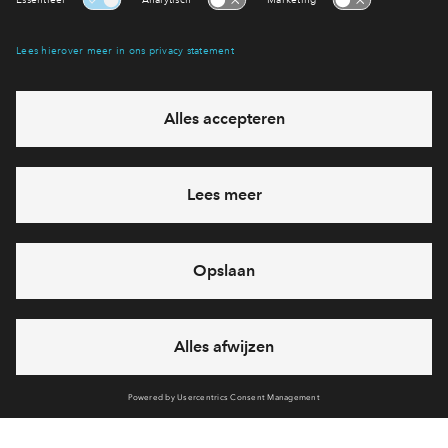
Verkoopstuk
Overzichtsblad bouwnummers en
woningtypes.pdf
Verkoopstuk
Prijslijst bij start verkoop Dok 12.pdf
Verkoopstuk
Technische Omschrijving 28 appartementen
DOK 12 Oud IJmuiden.pdf
Verkoopstuk