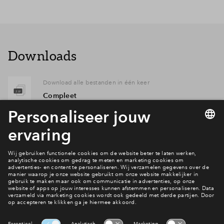
Downloads
Download alle bestanden in één keer
Compleet
Verkoopstuk
Opzet PUUR Concept begroting
Beheervereniging parkeren DOK 12.pdf
Verkoopstuk
Opzet PUUR Concept begroting VvE wonen
Dok 12.pdf