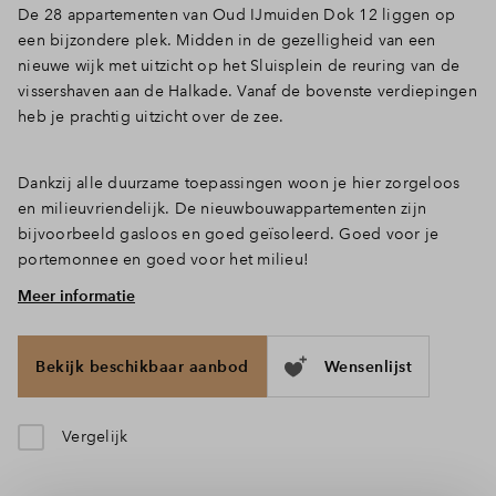
De 28 appartementen van Oud IJmuiden Dok 12 liggen op
Inloggen
een bijzondere plek. Midden in de gezelligheid van een
nieuwe wijk met uitzicht op het Sluisplein de reuring van de
vissershaven aan de Halkade. Vanaf de bovenste verdiepingen
heb je prachtig uitzicht over de zee.
Dankzij alle duurzame toepassingen woon je hier zorgeloos
en milieuvriendelijk. De nieuwbouwappartementen zijn
bijvoorbeeld gasloos en goed geïsoleerd. Goed voor je
portemonnee en goed voor het milieu!
Meer informatie
Het comfortabele 3-kamerappartement type Kuip met
bouwnummer 007 heeft een oppervlakte van circa 73 m2 en
ligt op de 2e verdieping. Voldoende ruimte dus als je alleen
Bekijk beschikbaar aanbod
Wensenlijst
of met zijn tweeën bent. Je eerste kindje op komst is of de
kinderen juist allemaal het huis uit zijn. Je (elektrische) fiets
plaats je in de gezamenlijke fietsenstalling voor bewoners. En
Vergelijk
voor de auto is er een eigen parkeerplek in de afgesloten
parkeergarage.