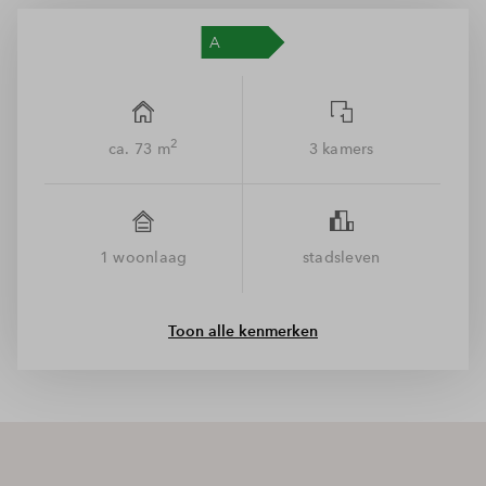
De kuip is in maritieme termen de achterkant van een schip.
De appartementen bevinden zich dan ook aan de achterkant
van het gebouw.
Kom binnen!
2
ca. 73 m
3 kamers
Dit appartement heeft 2 slaapkamers, een woonkamer met
open keuken en een buitenruimte op het zuiden. Heerlijk hier
met je een goed boek te genieten van het uitzicht.
1 woonlaag
stadsleven
Naast het separate toilet en de badkamer met wastafel en
inloopdouche, is er ook nog een inpandige berging. Daar
zijn je wasmachine en eventuele droger perfect in
Toon alle kenmerken
weggewerkt.
Natuurlijk is er nog ruimte voor het verwerken van jouw
specifieke woonwensen. Het grote voordeel van nieuwbouw!