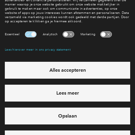
Interesse? Meld je dan snel aan
Hiermee blijf je op de hoogte van het belangrijkste nieuws en
eventuele projecten
Ja, ik wil mij aanmelden
Heb je een vraag en wil je direct antwoord? Bel ons op
088
71 22 939
6 dagen per week beschikbaar (behalve tijdens
feestdagen)
vandaag gesloten, maandag zijn we vanaf
09:00 uur weer