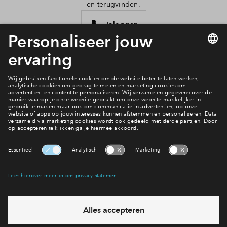
en terugvinden.
Inloggen
Interesse? Meld je dan snel aan
Hiermee blijf je op de hoogte van het belangrijkste nieuws en
eventuele projecten
Ja, ik wil mij aanmelden
Heb je een vraag en wil je direct antwoord? Bel ons op
088
71 22 939
6 dagen per week beschikbaar (behalve tijdens
feestdagen)