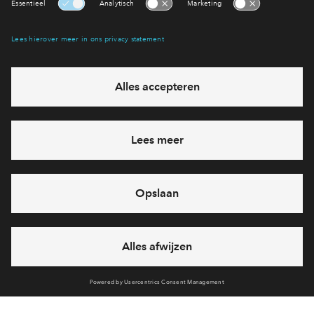
Interesse? Meld je dan snel aan
Hiermee blijf je op de hoogte van het belangrijkste nieuws en
eventuele projecten
Ja, ik wil mij aanmelden
Heb je een vraag en wil je direct antwoord? Bel ons op
088
71 22 939
6 dagen per week beschikbaar (behalve tijdens
feestdagen)
vandaag van
09:00 - 18:00 uur
via chat en telefoon