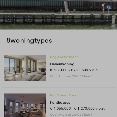
8
woningtypes
Nog 3 beschikbaar
Havenwoning
€ 617.000 - € 623.500
v.o.n.
Oud IJmuiden DOK 01 fase 3
Nog 2 beschikbaar
Penthouses
€ 1.065.000 - € 1.270.000
v.o.n.
Oud IJmuiden DOK 01 fase 1