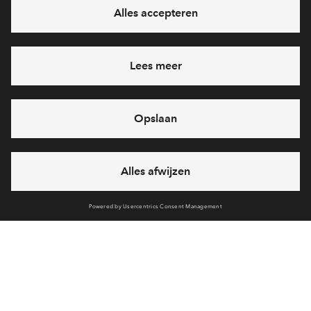
verkocht
Appartementen S
Oud IJmuiden DOK 01 fase 1
verkocht
Appartementen XL
Oud IJmuiden DOK 01 fase 1
verkocht
Appartementen XXL met terras
Oud IJmuiden DOK 01 fase 1