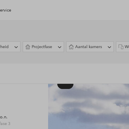
ervice
n Huis
rheid
Projectfase
Aantal kamers
W
ing
e check
g
open
.o.n.
ase 3