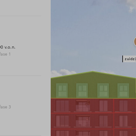
lde vragen
00
v.o.n.
ase 1
zuidz
ase 3