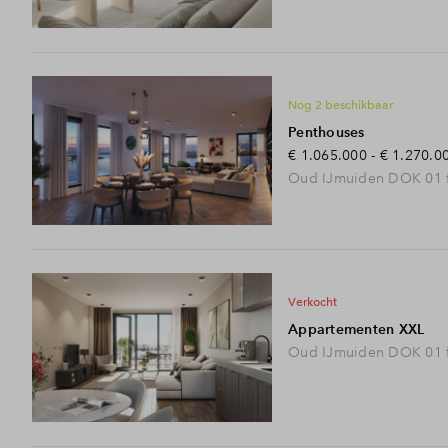
Veelgeste
Contact
Nog 2 beschikbaar
Penthouses
€ 1.065.000 - € 1.270.0
Oud IJmuiden DOK 01 f
verkocht
terug naar vogelvlucht
Appartementen XXL
Oud IJmuiden DOK 01 f