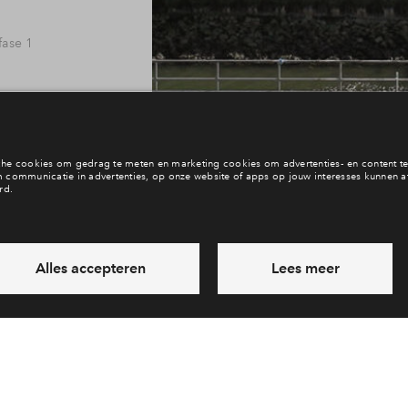
ase 1
ase 1
Interesse? Meld je dan snel aan
 terras
ase 1