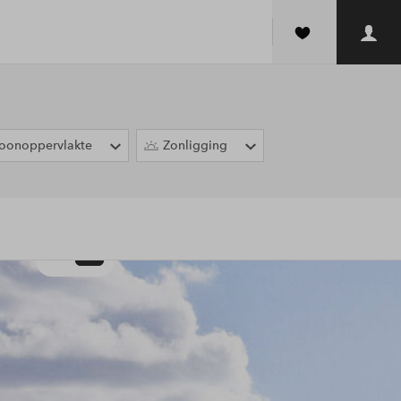
oonoppervlakte
Zonligging
2D
3D