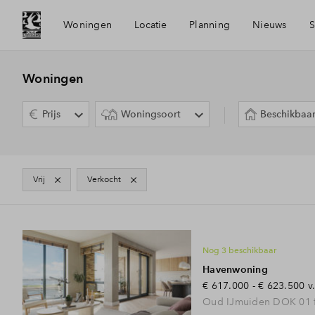
Woningen
Locatie
Planning
Nieuws
S
Bereikbaarheid
Mijn Eige
Woningen
Prijs
Woningsoort
Beschikbaa
Voorzieningen
Financier
Oud-IJmuiden
Financiel
vrij
verkocht
8
woningtypes
Panoramabeeld Oud-IJmuiden
Toewijzin
Nog 3 beschikbaar
Havenwoning
Duurzaamheid
Woning k
€ 617.000 - € 623.500
v
Oud IJmuiden DOK 01 f