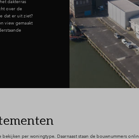
het dakterras
ht over de
dat er uit ziet?
en view gemaakt
derstaande
rtementen
e bekijken per woningtype. Daarnaast staan de bouwnummers onli