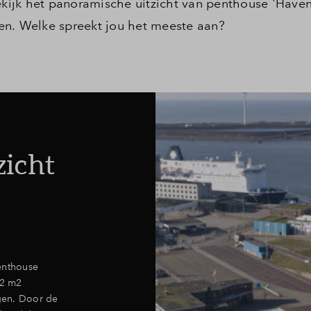
ekijk het panoramische uitzicht van penthouse 'Haven
en. Welke spreekt jou het meeste aan?
zicht
enthouse
82 m2
gen. Door de