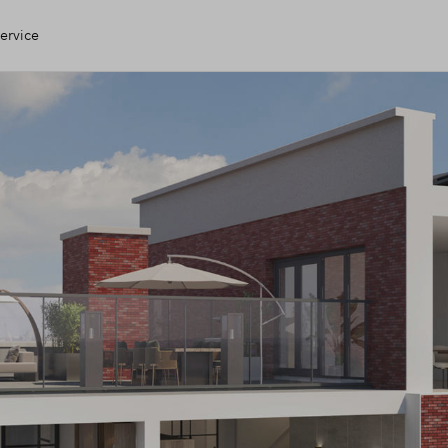
ervice
n Huis
ing
e check
g
open