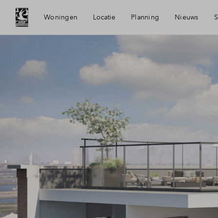
Woningen
Locatie
Planning
Nieuws
S
Bereikbaarheid
Mijn Eige
Voorzieningen
Financier
Oud-IJmuiden
Financiel
Panoramabeeld Oud-IJmuiden
Toewijzin
Duurzaamheid
Woning k