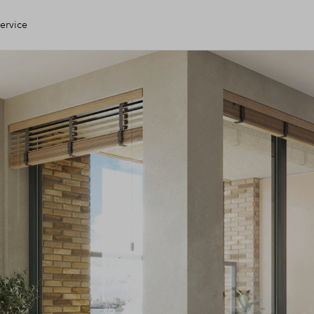
ervice
n Huis
ing
e check
g
open