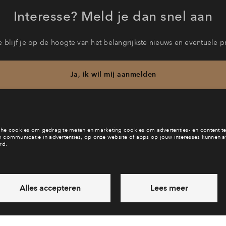
Interesse? Meld je dan snel aan
 blijf je op de hoogte van het belangrijkste nieuws en eventuele p
Ja, ik wil mij aanmelden
b je een vraag en wil je direct antwoord? Bel ons op
088 71 22 9
6 dagen per week beschikbaar (behalve tijdens feestdagen)
ndaag gesloten, vrijdag zijn we vanaf
09:00 uur weer bereikba
via chat en telefoon