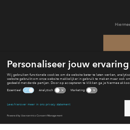
Hiermee
He
va