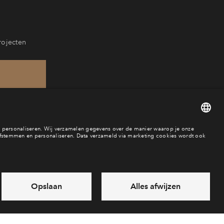
rojecten
39
ar