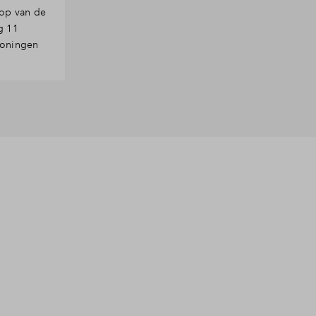
op van de
g 11
woningen