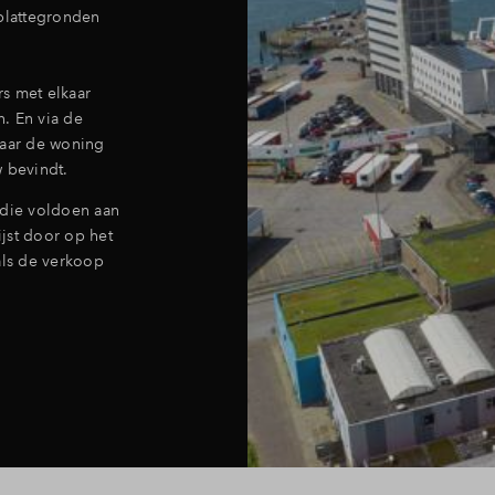
rplattegronden
s met elkaar
. En via de
aar de woning
 bevindt.
die voldoen aan
jst door op het
als de verkoop