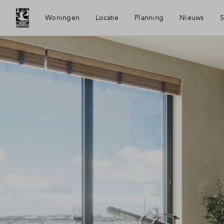
Woningen
Locatie
Planning
Nieuws
S
Bereikbaarheid
Mijn Eige
Voorzieningen
Financier
Oud-IJmuiden
Financiel
Panoramabeeld Oud-IJmuiden
Toewijzin
Duurzaamheid
Woning k