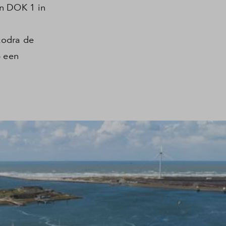
an DOK 1 in
zodra de
p een